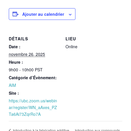
Ajouter au calendrier
DÉTAILS
LIEU
Date :
Online
novembre 26, 2025
Heure :
9h00 - 10h00
PST
Catégorie d’Évènement:
AIM
Site :
https://ubc.zoom.us/webin
ar/register/WN_aAxes_PZ
Ta6Ai73ZqrRo7A
Introduction aux compounds
Introduction à la fabrication additive